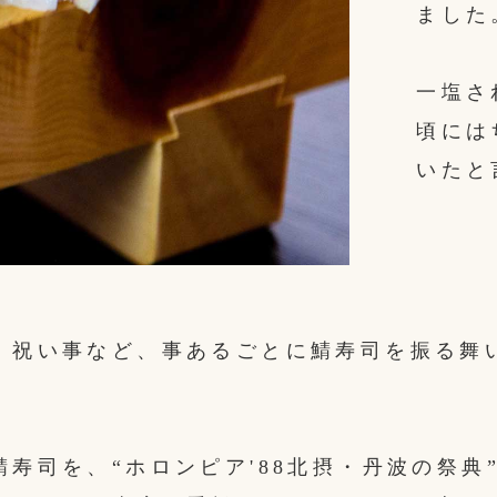
ました
一塩さ
頃には
いたと
、祝い事など、事あるごとに鯖寿司を振る舞
鯖寿司を、“ホロンピア'88北摂・丹波の祭