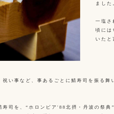
ました
一塩さ
頃には
いたと
、祝い事など、事あるごとに鯖寿司を振る舞
鯖寿司を、“ホロンピア'88北摂・丹波の祭